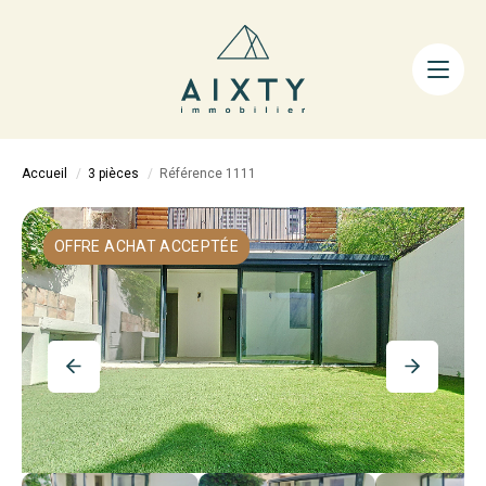
ACHETER
LOUER
FAIRE GÉRER
Accueil
3 pièces
Référence 1111
ESTIMER
LA MÉTHODE
OFFRE ACHAT ACCEPTÉE
AIXTY & VOUS
Nos Agences
Nos Équipes
Nos Tarifs
Nos Biens Vendus
Notre City Guide