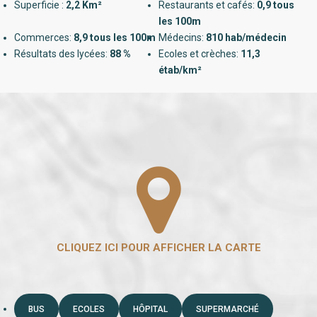
Superficie :
2,2 Km²
Restaurants et cafés:
0,9 tous
les 100m
Commerces:
8,9 tous les 100m
Médecins:
810 hab/médecin
Résultats des lycées:
88 %
Ecoles et crèches:
11,3
étab/km²
BUS
ECOLES
HÔPITAL
SUPERMARCHÉ