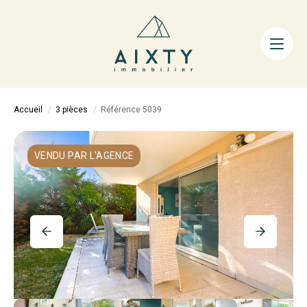
ACHETER
LOUER
FAIRE GÉRER
Accueil
3 pièces
Référence 5039
ESTIMER
LA MÉTHODE
VENDU PAR L'AGENCE
AIXTY & VOUS
Nos Agences
Nos Équipes
Nos Tarifs
Nos Biens Vendus
Notre City Guide