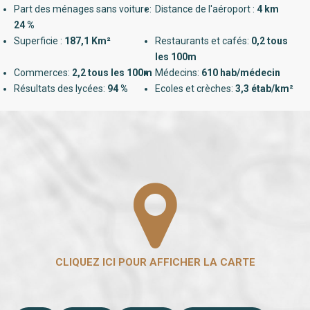
Part des ménages sans voiture:
Distance de l'aéroport :
4 km
24 %
Superficie :
187,1 Km²
Restaurants et cafés:
0,2 tous
les 100m
Commerces:
2,2 tous les 100m
Médecins:
610 hab/médecin
Résultats des lycées:
94 %
Ecoles et crèches:
3,3 étab/km²