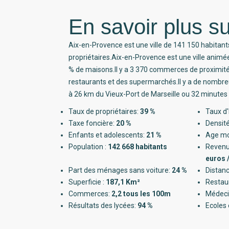
En savoir plus su
Aix-en-Provence est une ville de 141 150 habitant
propriétaires.Aix-en-Provence est une ville anim
% de maisons.Il y a 3 370 commerces de proximi
restaurants et des supermarchés.Il y a de nombreu
à 26 km du Vieux-Port de Marseille ou 32 minutes 
Taux de propriétaires:
39 %
Taux d'
Taxe foncière:
20 %
Densité
Enfants et adolescents:
21 %
Age m
Population :
142 668 habitants
Revenu
euros 
Part des ménages sans voiture:
24 %
Distanc
Superficie :
187,1 Km²
Restau
Commerces:
2,2 tous les 100m
Médeci
Résultats des lycées:
94 %
Ecoles 