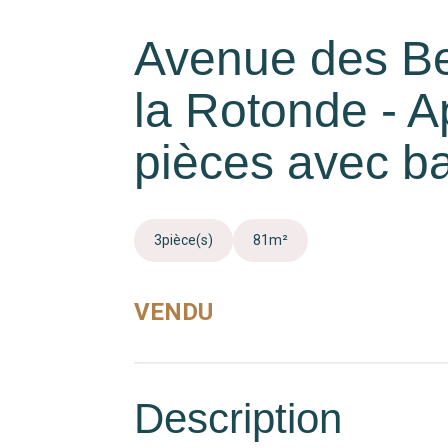
Avenue des Be
la Rotonde - 
pièces avec b
3
pièce(s)
81
m²
VENDU
Description