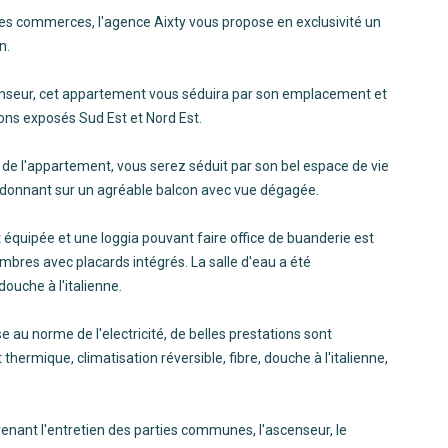
es commerces, l'agence Aixty vous propose en exclusivité un
n.
enseur, cet appartement vous séduira par son emplacement et
ons exposés Sud Est et Nord Est.
de l'appartement, vous serez séduit par son bel espace de vie
 donnant sur un agréable balcon avec vue dégagée.
 équipée et une loggia pouvant faire office de buanderie est
mbres avec placards intégrés. La salle d'eau a été
ouche à l'italienne.
au norme de l'electricité, de belles prestations sont
hermique, climatisation réversible, fibre, douche à l'italienne,
nant l'entretien des parties communes, l'ascenseur, le