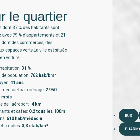
r le quartier
s dont 37 % des habitants sont
ée avec 79 % d'appartements et 21
té dont des commerces, des
x espaces verts.La ville est située
en voiture.
habitation:
31 %
 de population:
762 hab/km²
oyen:
41 ans
 mensuel par ménage:
2 950
/ mois
e de l'aéroport :
4 km
rants et cafés:
0,2 tous les 100m
BUS
ns:
610 hab/médecin
et crèches:
3,3 étab/km²
PHARMA