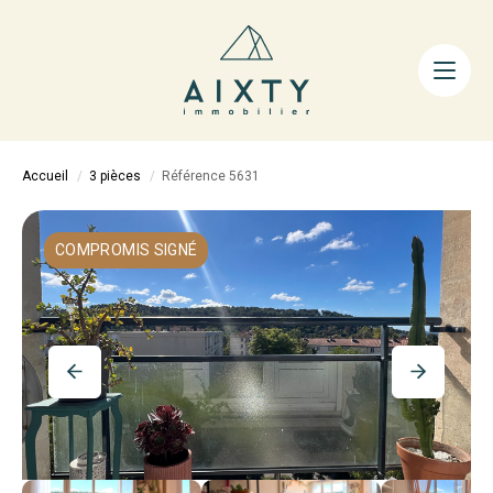
ACHETER
LOUER
FAIRE GÉRER
Accueil
3 pièces
Référence 5631
ESTIMER
LA MÉTHODE
COMPROMIS SIGNÉ
AIXTY & VOUS
Nos Agences
Nos Équipes
Nos Tarifs
Nos Biens Vendus
Notre City Guide