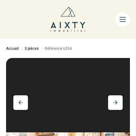
ACHETER
LOUER
FAIRE GÉRER
Accueil
3 pièces
Référence 6204
ESTIMER
LA MÉTHODE
AIXTY & VOUS
Nos Agences
Nos Équipes
Nos Tarifs
Nos Biens Vendus
Notre City Guide