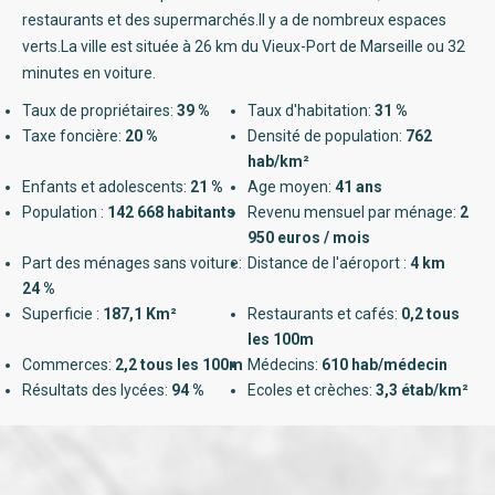
restaurants et des supermarchés.Il y a de nombreux espaces
verts.La ville est située à 26 km du Vieux-Port de Marseille ou 32
minutes en voiture.
Taux de propriétaires:
39 %
Taux d'habitation:
31 %
Taxe foncière:
20 %
Densité de population:
762
hab/km²
Enfants et adolescents:
21 %
Age moyen:
41 ans
Population :
142 668 habitants
Revenu mensuel par ménage:
2
950 euros / mois
Part des ménages sans voiture:
Distance de l'aéroport :
4 km
24 %
Superficie :
187,1 Km²
Restaurants et cafés:
0,2 tous
les 100m
Commerces:
2,2 tous les 100m
Médecins:
610 hab/médecin
Résultats des lycées:
94 %
Ecoles et crèches:
3,3 étab/km²