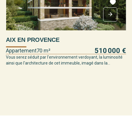
AIX EN PROVENCE
A
510 000 €
Appartement
70 m²
Ap
Vous serez séduit par l'environnement verdoyant, la luminosité
Cen
ainsi que l'architecture de cet immeuble, imagé dans la...
Prê