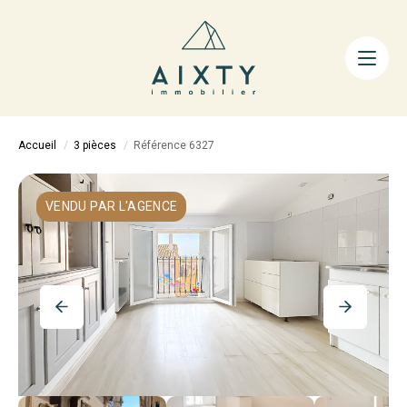
ACHETER
LOUER
FAIRE GÉRER
Accueil
3 pièces
Référence 6327
ESTIMER
LA MÉTHODE
VENDU PAR L'AGENCE
AIXTY & VOUS
Nos Agences
Nos Équipes
Nos Tarifs
Nos Biens Vendus
Notre City Guide