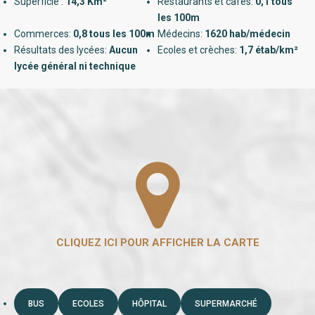
Superficie :
14,3 Km²
Restaurants et cafés:
0,1 tous
les 100m
Commerces:
0,8 tous les 100m
Médecins:
1620 hab/médecin
Résultats des lycées:
Aucun
Ecoles et crèches:
1,7 étab/km²
lycée général ni technique
BUS
ECOLES
HÔPITAL
SUPERMARCHÉ