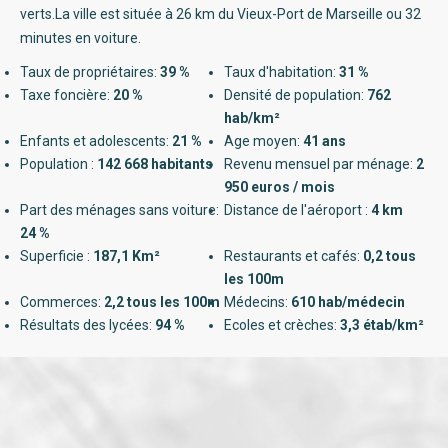
verts.La ville est située à 26 km du Vieux-Port de Marseille ou 32
minutes en voiture.
Taux de propriétaires:
39 %
Taux d'habitation:
31 %
Taxe foncière:
20 %
Densité de population:
762
hab/km²
Enfants et adolescents:
21 %
Age moyen:
41 ans
Population :
142 668 habitants
Revenu mensuel par ménage:
2
950 euros / mois
Part des ménages sans voiture:
Distance de l'aéroport :
4 km
24 %
Superficie :
187,1 Km²
Restaurants et cafés:
0,2 tous
les 100m
Commerces:
2,2 tous les 100m
Médecins:
610 hab/médecin
Résultats des lycées:
94 %
Ecoles et crèches:
3,3 étab/km²