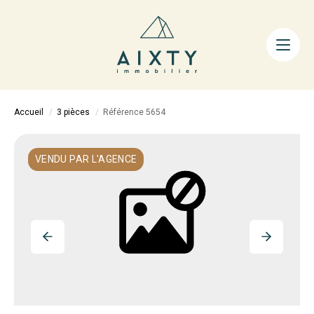
ACHETER
LOUER
FAIRE GÉRER
Accueil
3 pièces
Référence 5654
ESTIMER
LA MÉTHODE
VENDU PAR L'AGENCE
AIXTY & VOUS
Nos Agences
Nos Équipes
Nos Tarifs
Nos Biens Vendus
Notre City Guide