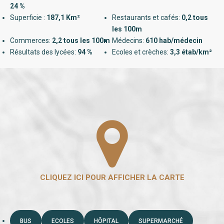
24 %
Superficie :
187,1 Km²
Restaurants et cafés:
0,2 tous
les 100m
Commerces:
2,2 tous les 100m
Médecins:
610 hab/médecin
Résultats des lycées:
94 %
Ecoles et crèches:
3,3 étab/km²
BUS
ECOLES
HÔPITAL
SUPERMARCHÉ