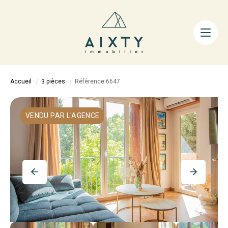
ACHETER
LOUER
FAIRE GÉRER
Accueil
3 pièces
Référence 6647
ESTIMER
LA MÉTHODE
VENDU PAR L'AGENCE
AIXTY & VOUS
Nos Agences
Nos Équipes
Nos Tarifs
Nos Biens Vendus
Notre City Guide