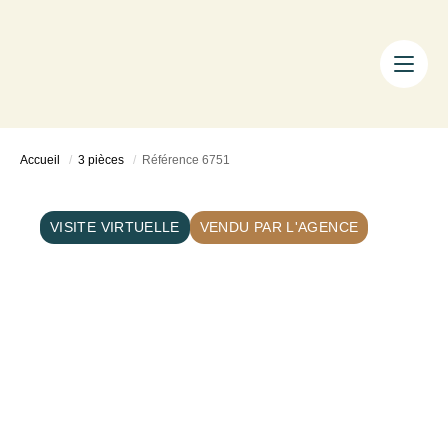
ACHETER
LOUER
FAIRE GÉRER
Accueil
3 pièces
Référence 6751
ESTIMER
LA MÉTHODE
VISITE VIRTUELLE
VENDU PAR L'AGENCE
AIXTY & VOUS
Nos Agences
Nos Équipes
Nos Tarifs
Nos Biens Vendus
Notre City Guide