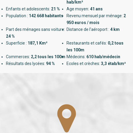
hab/km²
Enfants et adolescents:
21 %
Age moyen:
41 ans
Population :
142 668 habitants
Revenu mensuel par ménage:
2
950 euros / mois
Part des ménages sans voiture:
Distance de l'aéroport :
4 km
24 %
Superficie :
187,1 Km²
Restaurants et cafés:
0,2 tous
les 100m
Commerces:
2,2 tous les 100m
Médecins:
610 hab/médecin
Résultats des lycées:
94 %
Ecoles et crèches:
3,3 étab/km²