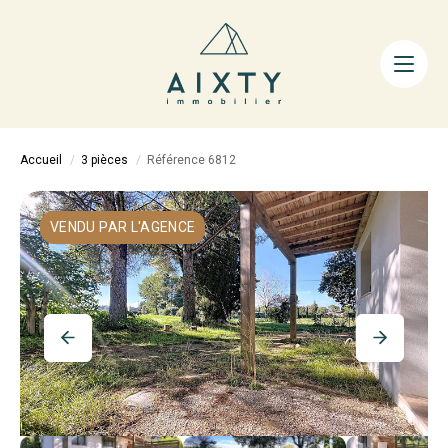
ACHETER
LOUER
FAIRE GÉRER
Accueil
3 pièces
Référence 6812
ESTIMER
LA MÉTHODE
VENDU PAR L'AGENCE
AIXTY & VOUS
Nos Agences
Nos Équipes
Nos Tarifs
Nos Biens Vendus
Notre City Guide