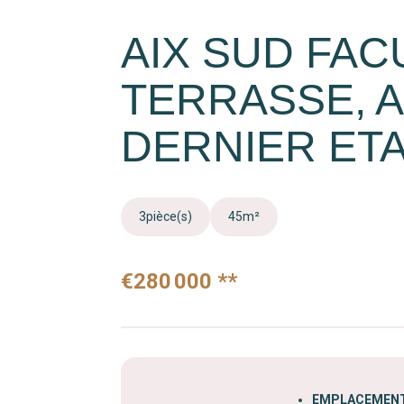
AIX SUD FACU
TERRASSE, A
DERNIER ET
3
pièce(s)
45
m²
€280 000
**
EMPLACEMENT