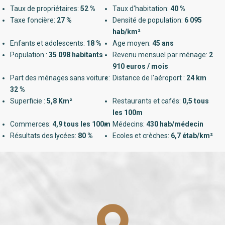
Taux de propriétaires:
52 %
Taux d'habitation:
40 %
Taxe foncière:
27 %
Densité de population:
6 095
hab/km²
Enfants et adolescents:
18 %
Age moyen:
45 ans
Population :
35 098 habitants
Revenu mensuel par ménage:
2
910 euros / mois
Part des ménages sans voiture:
Distance de l'aéroport :
24 km
32 %
Superficie :
5,8 Km²
Restaurants et cafés:
0,5 tous
les 100m
Commerces:
4,9 tous les 100m
Médecins:
430 hab/médecin
Résultats des lycées:
80 %
Ecoles et crèches:
6,7 étab/km²