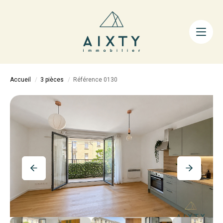
ACHETER
LOUER
FAIRE GÉRER
Accueil
3 pièces
Référence 0130
ESTIMER
LA MÉTHODE
AIXTY & VOUS
Nos Agences
Nos Équipes
Nos Tarifs
Nos Biens Vendus
Notre City Guide