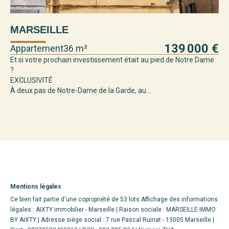
MARSEILLE
M
139 000 €
Appartement
36 m²
Ap
Et si votre prochain investissement était au pied de Notre Dame
Aix
?
dyn
EXCLUSIVITÉ
À deux pas de Notre-Dame de la Garde, au...
Mentions légales
Ce bien fait partie d'une copropriété de 53 lots.Affichage des informations
légales : AIXTY immobilier - Marseille | Raison sociale : MARSEILLE IMMO
BY AIXTY | Adresse siège social : 7 rue Pascal Ruinat - 13005 Marseille |