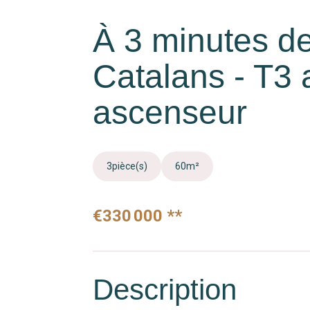
À 3 minutes de
Catalans - T3 
ascenseur
3
pièce(s)
60
m²
€330 000
**
Description