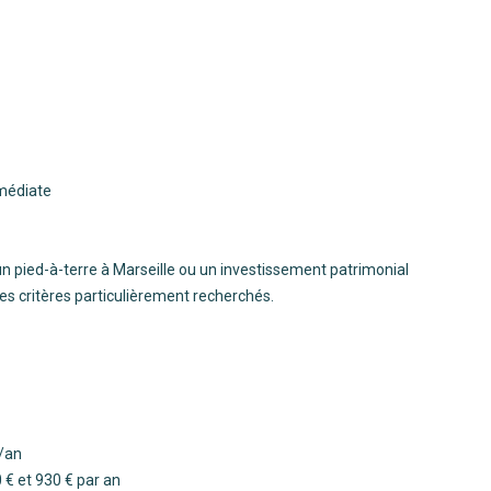
mmédiate
un pied-à-terre à Marseille ou un investissement patrimonial
es critères particulièrement recherchés.
²/an
 € et 930 € par an