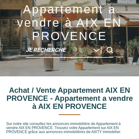
Appartement a
vendre à AIX EN
PROVENCE
JE RECHERCHE
Type de bien
Achat / Vente Appartement AIX EN
Localité
PROVENCE - Appartement a vendre
à AIX EN PROVENCE
Sur notre site consultez les annonces immobilière de Appartement à
vendre AIX EN PROVENCE. Trouvez votre Appartement sur AIX EN
PROVENCE grâce aux annonces immobilières de AIXTY immobilier.