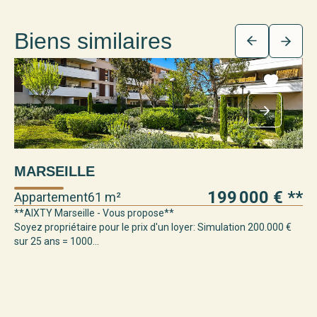
Biens similaires
MARSEILLE
M
199 000 €
**
Appartement
61 m²
Ap
**AIXTY Marseille - Vous propose**
Aix
Soyez propriétaire pour le prix d'un loyer: Simulation 200.000 €
bai
sur 25 ans = 1000...