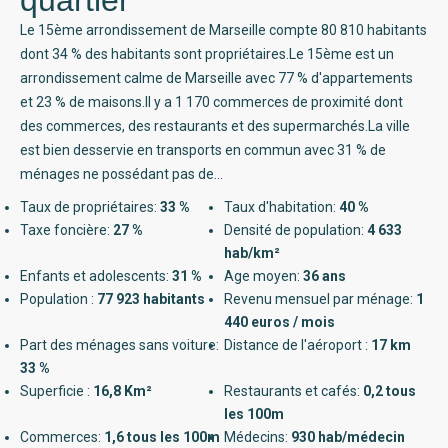
Le 15ème arrondissement de Marseille compte 80 810 habitants
dont 34 % des habitants sont propriétaires.Le 15ème est un
arrondissement calme de Marseille avec 77 % d'appartements
et 23 % de maisons.Il y a 1 170 commerces de proximité dont
des commerces, des restaurants et des supermarchés.La ville
est bien desservie en transports en commun avec 31 % de
ménages ne possédant pas de...
Taux de propriétaires:
33 %
Taux d'habitation:
40 %
Taxe foncière:
27 %
Densité de population:
4 633
hab/km²
Enfants et adolescents:
31 %
Age moyen:
36 ans
Population :
77 923 habitants
Revenu mensuel par ménage:
1
440 euros / mois
Part des ménages sans voiture:
Distance de l'aéroport :
17 km
33 %
Superficie :
16,8 Km²
Restaurants et cafés:
0,2 tous
les 100m
Commerces:
1,6 tous les 100m
Médecins:
930 hab/médecin