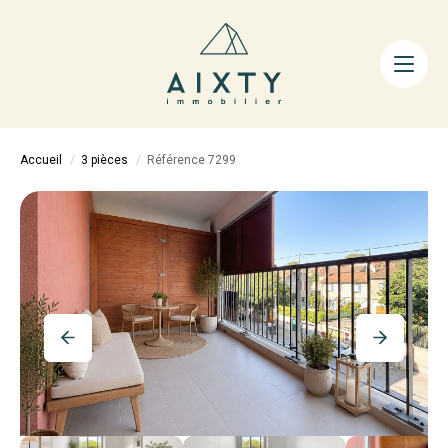
ACHETER
LOUER
FAIRE GÉRER
Accueil
3 pièces
Référence 7299
ESTIMER
LA MÉTHODE
AIXTY & VOUS
Nos Agences
Nos Équipes
Nos Tarifs
Nos Biens Vendus
Notre City Guide