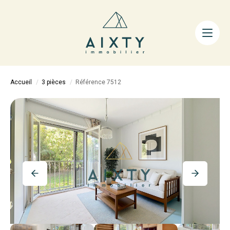
ACHETER
LOUER
FAIRE GÉRER
Accueil
3 pièces
Référence 7512
ESTIMER
LA MÉTHODE
AIXTY & VOUS
Nos Agences
Nos Équipes
Nos Tarifs
Nos Biens Vendus
Notre City Guide