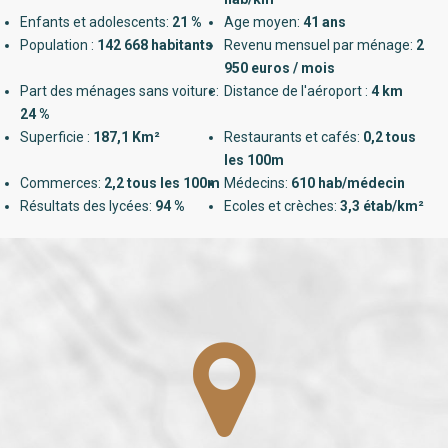
Enfants et adolescents:
21 %
Age moyen:
41 ans
Population :
142 668 habitants
Revenu mensuel par ménage:
2
950 euros / mois
Part des ménages sans voiture:
Distance de l'aéroport :
4 km
24 %
Superficie :
187,1 Km²
Restaurants et cafés:
0,2 tous
les 100m
Commerces:
2,2 tous les 100m
Médecins:
610 hab/médecin
Résultats des lycées:
94 %
Ecoles et crèches:
3,3 étab/km²