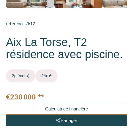
reference 7512
Aix La Torse, T2
résidence avec piscine.
2
pièce(s)
44
m²
€230 000
**
Calculatrice financière
Partager