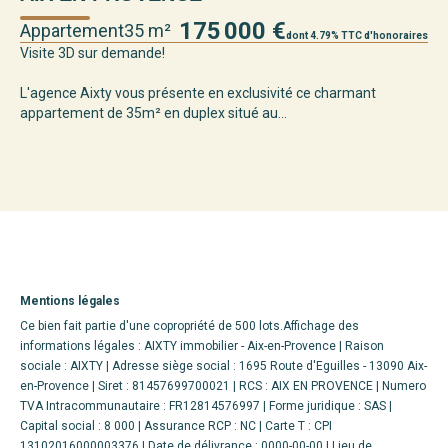
175 000 €
Appartement
35 m²
Ap
dont 4.79% TTC d'honoraires
Visite 3D sur demande!
Sit
équ
L'agence Aixty vous présente en exclusivité ce charmant
appartement de 35m² en duplex situé au...
Mentions légales
Ce bien fait partie d'une copropriété de 500 lots.Affichage des
informations légales : AIXTY immobilier - Aix-en-Provence | Raison
sociale : AIXTY | Adresse siège social : 1695 Route d'Eguilles - 13090 Aix-
en-Provence | Siret : 81457699700021 | RCS : AIX EN PROVENCE | Numero
TVA Intracommunautaire : FR12814576997 | Forme juridique : SAS |
Capital social : 8 000 | Assurance RCP : NC |
Carte T : CPI
13102016000003376 | Date de délivrance : 0000-00-00 | Lieu de