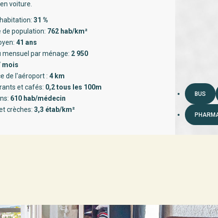
en voiture.
habitation:
31 %
 de population:
762 hab/km²
oyen:
41 ans
 mensuel par ménage:
2 950
/ mois
e de l'aéroport :
4 km
rants et cafés:
0,2 tous les 100m
BUS
ns:
610 hab/médecin
et crèches:
3,3 étab/km²
PHARMA