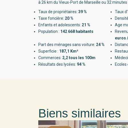
à 26 km du Vieux-Port de Marseille ou 32 minutes 
Taux de propriétaires:
39 %
Taux d'
Taxe foncière:
20 %
Densité
Enfants et adolescents:
21 %
Age m
Population :
142 668 habitants
Revenu
euros 
Part des ménages sans voiture:
24 %
Distanc
Superficie :
187,1 Km²
Restau
Commerces:
2,2 tous les 100m
Médeci
Résultats des lycées:
94 %
Ecoles 
Biens similaires