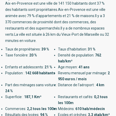
Aix-en-Provence est une ville de 141 150 habitants dont 37 %
des habitants sont propriétaires.Aix-en-Provence est une ville
animée avec 79 % d'appartements et 21 % de maisons.Il y a 3
370 commerces de proximité dont des commerces, des
restaurants et des supermarchés.Il y a de nombreux espaces
verts.La ville est située à 26 km du Vieux-Port de Marseille ou 32
minutes en voiture.
Taux de propriétaires:
39 %
Taux d'habitation:
31 %
Taxe foncière:
20 %
Densité de population:
762
hab/km²
Enfants et adolescents:
21 %
Age moyen:
41 ans
Population :
142 668 habitants
Revenu mensuel par ménage:
2
950 euros / mois
Part des ménages sans voiture:
Distance de l'aéroport :
4 km
24 %
Superficie :
187,1 Km²
Restaurants et cafés:
0,2 tous
les 100m
Commerces:
2,2 tous les 100m
Médecins:
610 hab/médecin
Résultats des lycées:
94 %
Ecoles et crèches:
3,3 étab/km²