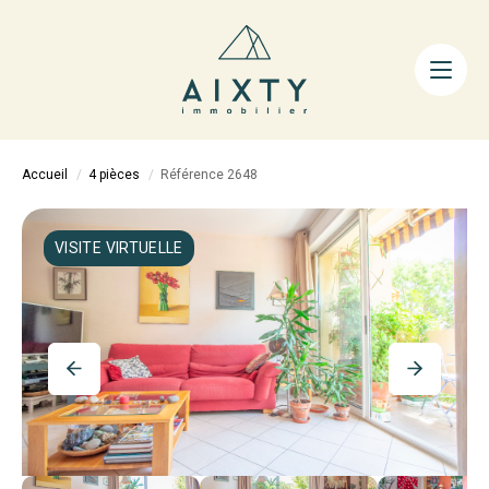
ACHETER
LOUER
FAIRE GÉRER
Accueil
4 pièces
Référence 2648
ESTIMER
LA MÉTHODE
VISITE VIRTUELLE
AIXTY & VOUS
Nos Agences
Nos Équipes
Nos Tarifs
Nos Biens Vendus
Notre City Guide