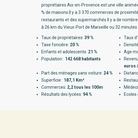
propriétaires.Aix-en-Provence est une ville anim
% de maisons.Il y a 3 370 commerces de proximi
restaurants et des supermarchés.Il y a de nombreu
à 26 km du Vieux-Port de Marseille ou 32 minutes 
Taux de propriétaires:
39 %
Taux d'
Taxe foncière:
20 %
Densité
Enfants et adolescents:
21 %
Age m
Population :
142 668 habitants
Revenu
euros 
Part des ménages sans voiture:
24 %
Distanc
Superficie :
187,1 Km²
Restau
Commerces:
2,2 tous les 100m
Médeci
Résultats des lycées:
94 %
Ecoles 