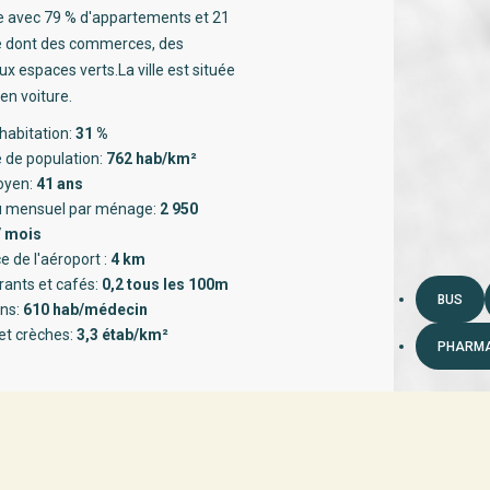
ée avec 79 % d'appartements et 21
té dont des commerces, des
x espaces verts.La ville est située
en voiture.
habitation:
31 %
 de population:
762 hab/km²
oyen:
41 ans
 mensuel par ménage:
2 950
/ mois
e de l'aéroport :
4 km
rants et cafés:
0,2 tous les 100m
BUS
ns:
610 hab/médecin
et crèches:
3,3 étab/km²
PHARMA