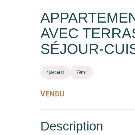
APPARTEMEN
AVEC TERRA
SÉJOUR-CUI
4
pièce(s)
79
m²
VENDU
Description