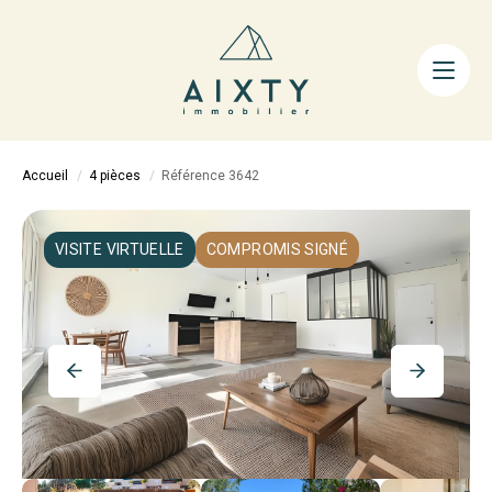
ACHETER
LOUER
FAIRE GÉRER
Accueil
4 pièces
Référence 3642
ESTIMER
LA MÉTHODE
VISITE VIRTUELLE
COMPROMIS SIGNÉ
AIXTY & VOUS
Nos Agences
Nos Équipes
Nos Tarifs
Nos Biens Vendus
Notre City Guide