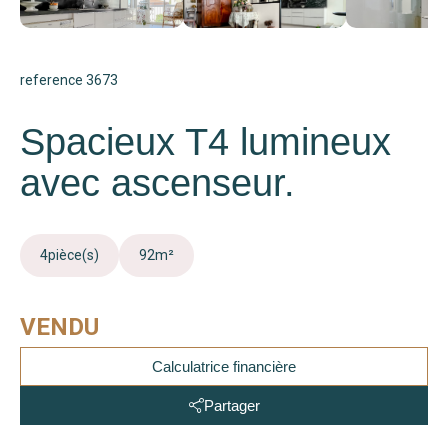
reference 3673
Spacieux T4 lumineux
avec ascenseur.
4
pièce(s)
92
m²
VENDU
Calculatrice financière
Partager