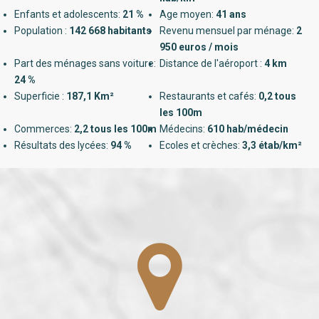
Enfants et adolescents:
21 %
Age moyen:
41 ans
Population :
142 668 habitants
Revenu mensuel par ménage:
2
950 euros / mois
Part des ménages sans voiture:
Distance de l'aéroport :
4 km
24 %
Superficie :
187,1 Km²
Restaurants et cafés:
0,2 tous
les 100m
Commerces:
2,2 tous les 100m
Médecins:
610 hab/médecin
Résultats des lycées:
94 %
Ecoles et crèches:
3,3 étab/km²