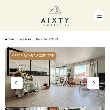
ACHETER
LOUER
FAIRE GÉRER
Accueil
4 pièces
Référence 3673
ESTIMER
LA MÉTHODE
OFFRE ACHAT ACCEPTÉE
AIXTY & VOUS
Nos Agences
Nos Équipes
Nos Tarifs
Nos Biens Vendus
Notre City Guide