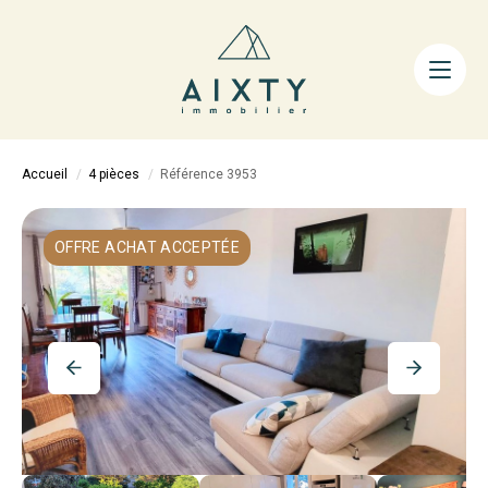
ACHETER
LOUER
FAIRE GÉRER
Accueil
4 pièces
Référence 3953
ESTIMER
LA MÉTHODE
OFFRE ACHAT ACCEPTÉE
AIXTY & VOUS
Nos Agences
Nos Équipes
Nos Tarifs
Nos Biens Vendus
Notre City Guide