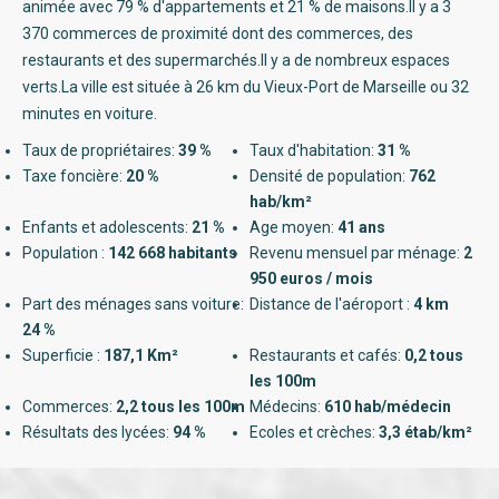
animée avec 79 % d'appartements et 21 % de maisons.Il y a 3
370 commerces de proximité dont des commerces, des
restaurants et des supermarchés.Il y a de nombreux espaces
verts.La ville est située à 26 km du Vieux-Port de Marseille ou 32
minutes en voiture.
Taux de propriétaires:
39 %
Taux d'habitation:
31 %
Taxe foncière:
20 %
Densité de population:
762
hab/km²
Enfants et adolescents:
21 %
Age moyen:
41 ans
Population :
142 668 habitants
Revenu mensuel par ménage:
2
950 euros / mois
Part des ménages sans voiture:
Distance de l'aéroport :
4 km
24 %
Superficie :
187,1 Km²
Restaurants et cafés:
0,2 tous
les 100m
Commerces:
2,2 tous les 100m
Médecins:
610 hab/médecin
Résultats des lycées:
94 %
Ecoles et crèches:
3,3 étab/km²