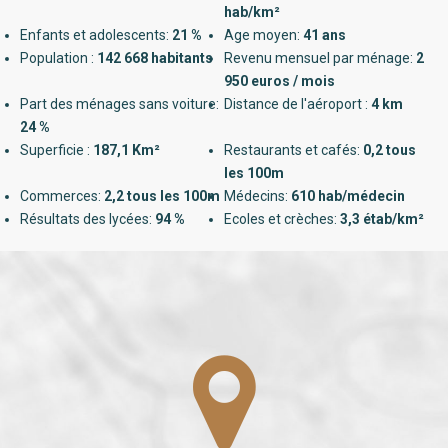
hab/km²
Enfants et adolescents:
21 %
Age moyen:
41 ans
Population :
142 668 habitants
Revenu mensuel par ménage:
2
950 euros / mois
Part des ménages sans voiture:
Distance de l'aéroport :
4 km
24 %
Superficie :
187,1 Km²
Restaurants et cafés:
0,2 tous
les 100m
Commerces:
2,2 tous les 100m
Médecins:
610 hab/médecin
Résultats des lycées:
94 %
Ecoles et crèches:
3,3 étab/km²