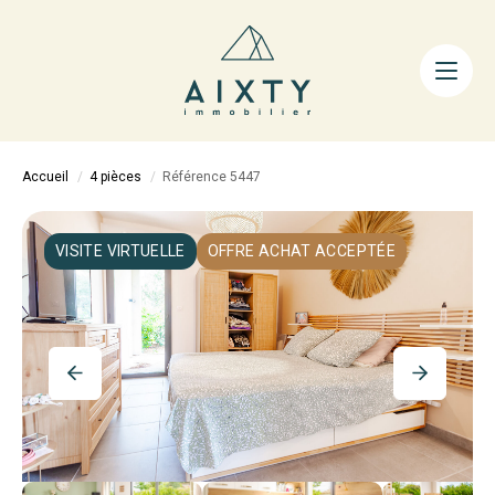
ACHETER
LOUER
FAIRE GÉRER
Accueil
4 pièces
Référence 5447
ESTIMER
LA MÉTHODE
VISITE VIRTUELLE
OFFRE ACHAT ACCEPTÉE
AIXTY & VOUS
Nos Agences
Nos Équipes
Nos Tarifs
Nos Biens Vendus
Notre City Guide