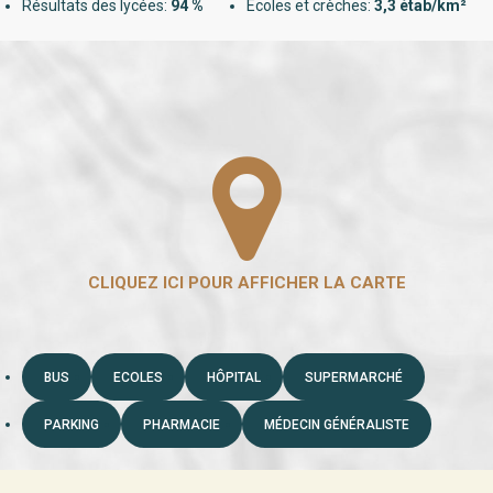
Résultats des lycées:
94 %
Ecoles et crèches:
3,3 étab/km²
BUS
ECOLES
HÔPITAL
SUPERMARCHÉ
PARKING
PHARMACIE
MÉDECIN GÉNÉRALISTE