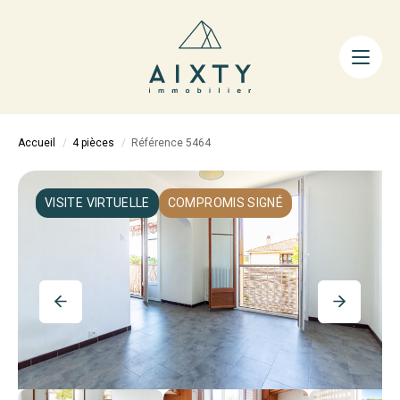
ACHETER
LOUER
FAIRE GÉRER
Accueil
4 pièces
Référence 5464
ESTIMER
LA MÉTHODE
VISITE VIRTUELLE
COMPROMIS SIGNÉ
AIXTY & VOUS
Nos Agences
Nos Équipes
Nos Tarifs
Nos Biens Vendus
Notre City Guide