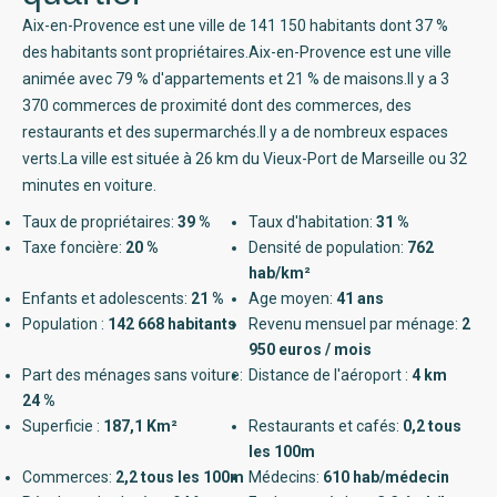
Aix-en-Provence est une ville de 141 150 habitants dont 37 %
des habitants sont propriétaires.Aix-en-Provence est une ville
animée avec 79 % d'appartements et 21 % de maisons.Il y a 3
370 commerces de proximité dont des commerces, des
restaurants et des supermarchés.Il y a de nombreux espaces
verts.La ville est située à 26 km du Vieux-Port de Marseille ou 32
minutes en voiture.
Taux de propriétaires:
39 %
Taux d'habitation:
31 %
Taxe foncière:
20 %
Densité de population:
762
hab/km²
Enfants et adolescents:
21 %
Age moyen:
41 ans
Population :
142 668 habitants
Revenu mensuel par ménage:
2
950 euros / mois
Part des ménages sans voiture:
Distance de l'aéroport :
4 km
24 %
Superficie :
187,1 Km²
Restaurants et cafés:
0,2 tous
les 100m
Commerces:
2,2 tous les 100m
Médecins:
610 hab/médecin