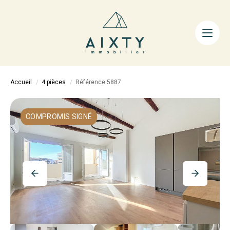
ACHETER
LOUER
FAIRE GÉRER
Accueil
4 pièces
Référence 5887
ESTIMER
LA MÉTHODE
COMPROMIS SIGNÉ
AIXTY & VOUS
Nos Agences
Nos Équipes
Nos Tarifs
Nos Biens Vendus
Notre City Guide