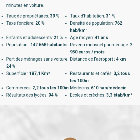
minutes en voiture.
Taux de propriétaires:
39 %
Taux d'habitation:
31 %
Taxe foncière:
20 %
Densité de population:
762
hab/km²
Enfants et adolescents:
21 %
Age moyen:
41 ans
Population :
142 668 habitants
Revenu mensuel par ménage:
2
950 euros / mois
Part des ménages sans voiture:
Distance de l'aéroport :
4 km
24 %
Superficie :
187,1 Km²
Restaurants et cafés:
0,2 tous
les 100m
Commerces:
2,2 tous les 100m
Médecins:
610 hab/médecin
Résultats des lycées:
94 %
Ecoles et crèches:
3,3 étab/km²