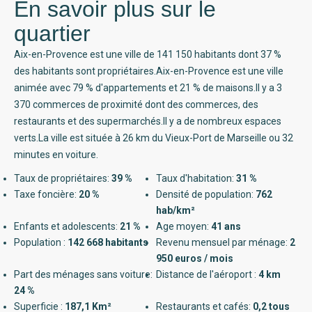
En savoir plus sur le
quartier
Aix-en-Provence est une ville de 141 150 habitants dont 37 %
des habitants sont propriétaires.Aix-en-Provence est une ville
animée avec 79 % d'appartements et 21 % de maisons.Il y a 3
370 commerces de proximité dont des commerces, des
restaurants et des supermarchés.Il y a de nombreux espaces
verts.La ville est située à 26 km du Vieux-Port de Marseille ou 32
minutes en voiture.
Taux de propriétaires:
39 %
Taux d'habitation:
31 %
Taxe foncière:
20 %
Densité de population:
762
hab/km²
Enfants et adolescents:
21 %
Age moyen:
41 ans
Population :
142 668 habitants
Revenu mensuel par ménage:
2
950 euros / mois
Part des ménages sans voiture:
Distance de l'aéroport :
4 km
24 %
Superficie :
187,1 Km²
Restaurants et cafés:
0,2 tous