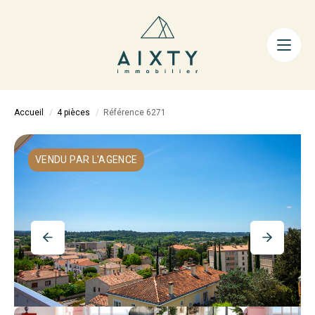
ACHETER
LOUER
FAIRE GÉRER
Accueil
4 pièces
Référence 6271
ESTIMER
LA MÉTHODE
VENDU PAR L'AGENCE
AIXTY & VOUS
Nos Agences
Nos Équipes
Nos Tarifs
Nos Biens Vendus
Notre City Guide