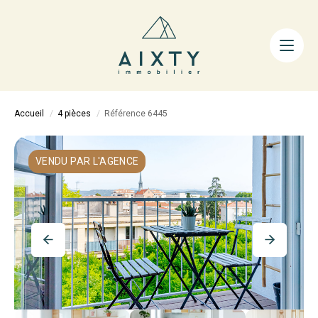
ACHETER
LOUER
FAIRE GÉRER
Accueil
4 pièces
Référence 6445
ESTIMER
LA MÉTHODE
VENDU PAR L'AGENCE
AIXTY & VOUS
Nos Agences
Nos Équipes
Nos Tarifs
Nos Biens Vendus
Notre City Guide