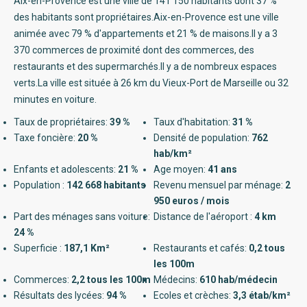
Aix-en-Provence est une ville de 141 150 habitants dont 37 %
des habitants sont propriétaires.Aix-en-Provence est une ville
animée avec 79 % d'appartements et 21 % de maisons.Il y a 3
370 commerces de proximité dont des commerces, des
restaurants et des supermarchés.Il y a de nombreux espaces
verts.La ville est située à 26 km du Vieux-Port de Marseille ou 32
minutes en voiture.
Taux de propriétaires:
39 %
Taux d'habitation:
31 %
Taxe foncière:
20 %
Densité de population:
762
hab/km²
Enfants et adolescents:
21 %
Age moyen:
41 ans
Population :
142 668 habitants
Revenu mensuel par ménage:
2
950 euros / mois
Part des ménages sans voiture:
Distance de l'aéroport :
4 km
24 %
Superficie :
187,1 Km²
Restaurants et cafés:
0,2 tous
les 100m
Commerces:
2,2 tous les 100m
Médecins:
610 hab/médecin
Résultats des lycées:
94 %
Ecoles et crèches:
3,3 étab/km²