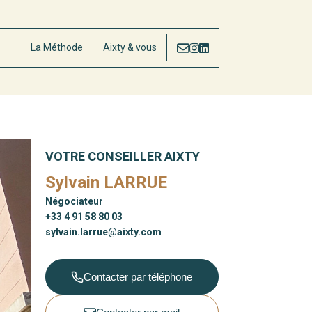
La Méthode
Aixty & vous
VOTRE CONSEILLER AIXTY
Sylvain LARRUE
Négociateur
+33 4 91 58 80 03
sylvain.larrue@aixty.com
Contacter par téléphone