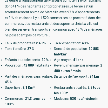
Le 6ème arrondissement de Marseille compte 41 840 habitants
dont 41 % des habitants sont propriétaires.Le 6ème est un
arrondissement animé de Marseille avec 97 % d'appartements
et 3 % de maisons.Il y a 1 520 commerces de proximité dont des
commerces, des restaurants et des supermarchés.La ville est
bien desservie en transports en commun avec 43 % de ménages
ne possédant pas de voiture...
Taux de propriétaires:
40 %
Taux d'habitation:
40 %
Taxe foncière:
27 %
Densité de population:
20 883
hab/km²
Enfants et adolescents:
20 %
Age moyen:
41 ans
Population :
42 889 habitants
Revenu mensuel par ménage:
2
480 euros / mois
Part des ménages sans voiture:
Distance de l'aéroport :
24 km
45 %
Superficie :
2,1 Km²
Restaurants et cafés:
2,8 tous
les 100m
Commerces:
21,3 tous les
Médecins:
530 hab/médecin
100m