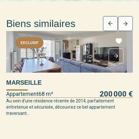
Biens similaires
EXCLUSIF
Ma
MARSEILLE
Ap
200 000 €
Appartement
68 m²
T3 
Au sein d'une résidence récente de 2014, parfaitement
entretenue et sécurisée, découvrez ce bel appartement
À q
traversant...