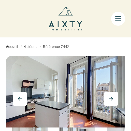
ACHETER
LOUER
FAIRE GÉRER
Accueil
4 pièces
Référence 7442
ESTIMER
LA MÉTHODE
AIXTY & VOUS
Nos Agences
Nos Équipes
Nos Tarifs
Nos Biens Vendus
Notre City Guide