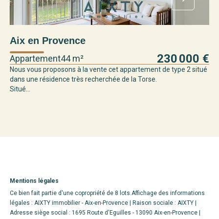
Aix en Provence
A
230 000 €
Appartement
44 m²
Ap
Nous vous proposons à la vente cet appartement de type 2 situé
Dan
dans une résidence très recherchée de la Torse.
pr
Situé...
Mentions légales
Ce bien fait partie d'une copropriété de 8 lots.Affichage des informations
légales : AIXTY immobilier - Aix-en-Provence | Raison sociale : AIXTY |
Adresse siège social : 1695 Route d'Eguilles - 13090 Aix-en-Provence |