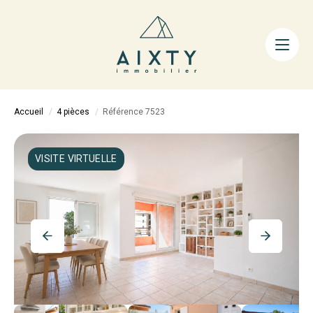
ACHETER
LOUER
FAIRE GÉRER
Accueil
4 pièces
Référence 7523
ESTIMER
LA MÉTHODE
VISITE VIRTUELLE
AIXTY & VOUS
Nos Agences
Nos Équipes
Nos Tarifs
Nos Biens Vendus
Notre City Guide