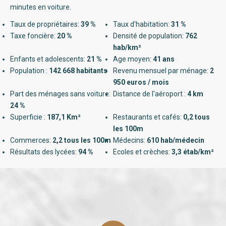
minutes en voiture.
Taux de propriétaires:
39 %
Taux d'habitation:
31 %
Taxe foncière:
20 %
Densité de population:
762
hab/km²
Enfants et adolescents:
21 %
Age moyen:
41 ans
Population :
142 668 habitants
Revenu mensuel par ménage:
2
950 euros / mois
Part des ménages sans voiture:
Distance de l'aéroport :
4 km
24 %
Superficie :
187,1 Km²
Restaurants et cafés:
0,2 tous
les 100m
Commerces:
2,2 tous les 100m
Médecins:
610 hab/médecin
Résultats des lycées:
94 %
Ecoles et crèches:
3,3 étab/km²