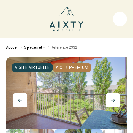
ACHETER
LOUER
FAIRE GÉRER
Accueil
5 pièces et +
Référence 2332
ESTIMER
LA MÉTHODE
VISITE VIRTUELLE
AIXTY PREMIUM
AIXTY & VOUS
Nos Agences
Nos Équipes
Nos Tarifs
Nos Biens Vendus
Notre City Guide