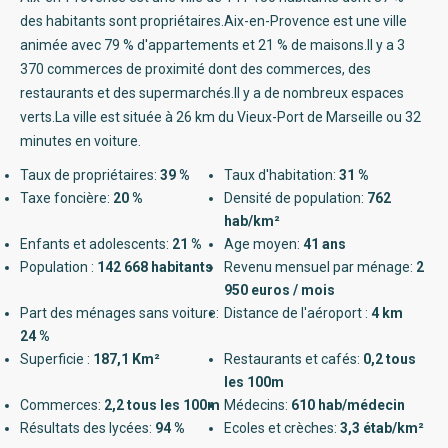
des habitants sont propriétaires.Aix-en-Provence est une ville
animée avec 79 % d'appartements et 21 % de maisons.Il y a 3
370 commerces de proximité dont des commerces, des
restaurants et des supermarchés.Il y a de nombreux espaces
verts.La ville est située à 26 km du Vieux-Port de Marseille ou 32
minutes en voiture.
Taux de propriétaires:
39 %
Taux d'habitation:
31 %
Taxe foncière:
20 %
Densité de population:
762
hab/km²
Enfants et adolescents:
21 %
Age moyen:
41 ans
Population :
142 668 habitants
Revenu mensuel par ménage:
2
950 euros / mois
Part des ménages sans voiture:
Distance de l'aéroport :
4 km
24 %
Superficie :
187,1 Km²
Restaurants et cafés:
0,2 tous
les 100m
Commerces:
2,2 tous les 100m
Médecins:
610 hab/médecin
Résultats des lycées:
94 %
Ecoles et crèches:
3,3 étab/km²