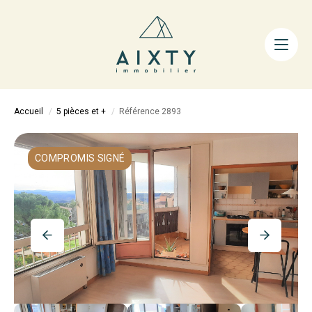
ACHETER
LOUER
FAIRE GÉRER
Accueil
5 pièces et +
Référence 2893
ESTIMER
LA MÉTHODE
COMPROMIS SIGNÉ
AIXTY & VOUS
Nos Agences
Nos Équipes
Nos Tarifs
Nos Biens Vendus
Notre City Guide