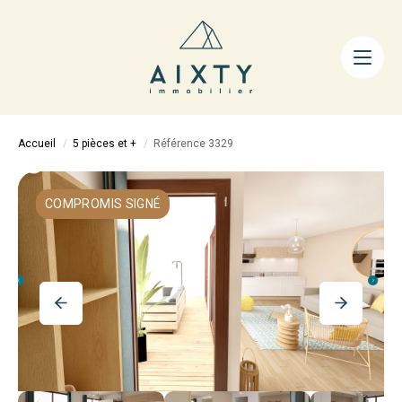
ACHETER
LOUER
FAIRE GÉRER
Accueil
5 pièces et +
Référence 3329
ESTIMER
LA MÉTHODE
COMPROMIS SIGNÉ
AIXTY & VOUS
Nos Agences
Nos Équipes
Nos Tarifs
Nos Biens Vendus
Notre City Guide