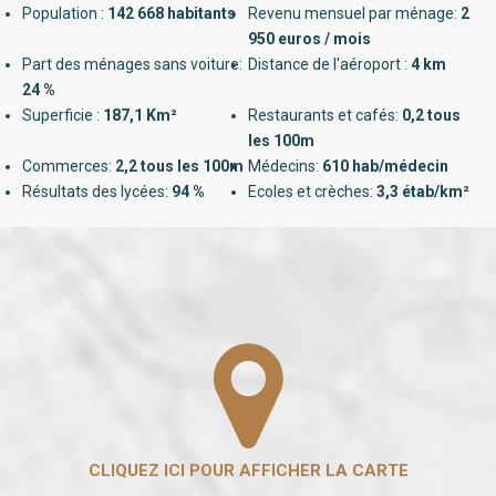
Population :
142 668 habitants
Revenu mensuel par ménage:
2
950 euros / mois
Part des ménages sans voiture:
Distance de l'aéroport :
4 km
24 %
Superficie :
187,1 Km²
Restaurants et cafés:
0,2 tous
les 100m
Commerces:
2,2 tous les 100m
Médecins:
610 hab/médecin
Résultats des lycées:
94 %
Ecoles et crèches:
3,3 étab/km²