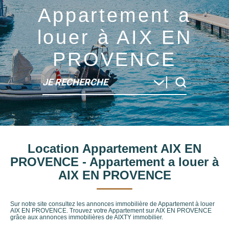
Appartement a
louer à AIX EN
PROVENCE
JE RECHERCHE
Type de bien
Location Appartement AIX EN
Localité
PROVENCE - Appartement a louer à
AIX EN PROVENCE
Sur notre site consultez les annonces immobilière de Appartement à louer
AIX EN PROVENCE. Trouvez votre Appartement sur AIX EN PROVENCE
grâce aux annonces immobilières de AIXTY immobilier.