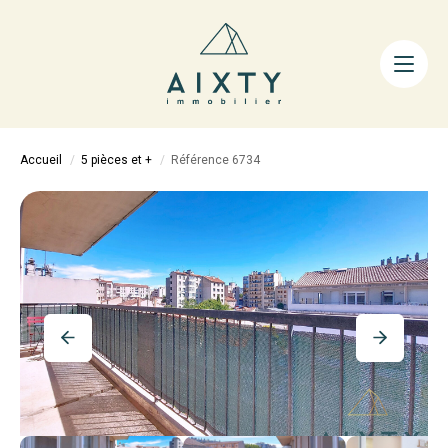
ACHETER
LOUER
FAIRE GÉRER
Accueil
5 pièces et +
Référence 6734
ESTIMER
LA MÉTHODE
AIXTY & VOUS
Nos Agences
Nos Équipes
Nos Tarifs
Nos Biens Vendus
Notre City Guide