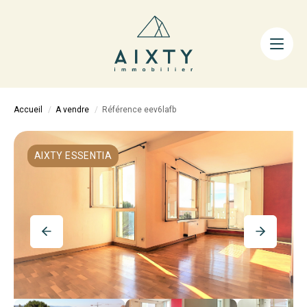
ACHETER
LOUER
FAIRE GÉRER
Accueil
A vendre
Référence eev6lafb
ESTIMER
LA MÉTHODE
AIXTY ESSENTIA
AIXTY & VOUS
Nos Agences
Nos Équipes
Nos Tarifs
Nos Biens Vendus
Notre City Guide