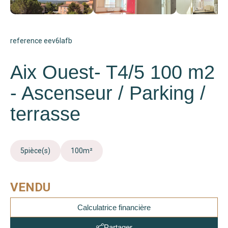
reference eev6lafb
Aix Ouest- T4/5 100 m2
- Ascenseur / Parking /
terrasse
5
pièce(s)
100
m²
VENDU
Calculatrice financière
Partager