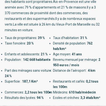
des habitants sont propriétaires.Aix-en-Provence est une ville
animée avec 79 % d'appartements et 21 % de maisons.Il y a 3
370 commerces de proximité dont des commerces, des
restaurants et des supermarchés.Il y a de nombreux espaces
verts.La ville est située à 26 km du Vieux-Port de Marseille ou 32
minutes en voiture.
Taux de propriétaires:
39 %
Taux d'habitation:
31 %
Taxe foncière:
20 %
Densité de population:
762
hab/km²
Enfants et adolescents:
21 %
Age moyen:
41 ans
Population :
142 668 habitants
Revenu mensuel par ménage:
2
950 euros / mois
Part des ménages sans voiture:
Distance de l'aéroport :
4 km
24 %
Superficie :
187,1 Km²
Restaurants et cafés:
0,2 tous
les 100m
Commerces:
2,2 tous les 100m
Médecins:
610 hab/médecin
Résultats des lycées:
94 %
Ecoles et crèches:
3,3 étab/km²