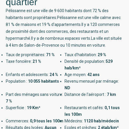
quartier
Pélissanne est une ville de 9 600 habitants dont 72 % des
habitants sont propriétaires.Pélissanne est une ville calme avec
81 % de maisons et 19 % d'appartements.Il y a 120 commerces
de proximité dont des commerces, des restaurants et un
hypermarché.Il y a de nombreux espaces verts.La ville est située
à 4 km de Salon-de-Provence ou 10 minutes en voiture.
Taux de propriétaires:
71 %
Taux d'habitation:
29 %
Taxe foncière:
21 %
Densité de population:
529
hab/km²
Enfants et adolescents:
24 %
Age moyen:
42 ans
Population :
10 055 habitants
Revenu mensuel par ménage:
ND
Part des ménages sans voiture:
Distance de l'aéroport :
7 km
7 %
Superficie :
19 Km²
Restaurants et cafés:
0,1 tous
les 100m
Commerces:
0,9 tous les 100m
Médecins:
1120 hab/médecin
Résultats des lycées:
Aucun
Ecoles et crèches:
2 étab/km²