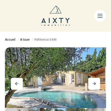
ACHETER
LOUER
FAIRE GÉRER
Accueil
A louer
Référence 5449
ESTIMER
LA MÉTHODE
AIXTY & VOUS
Nos Agences
Nos Équipes
Nos Tarifs
Nos Biens Vendus
Notre City Guide