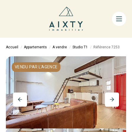
ACHETER
LOUER
FAIRE GÉRER
Accueil
Appartements
A vendre
Studio T1
Référence 7253
ESTIMER
LA MÉTHODE
VENDU PAR L'AGENCE
AIXTY & VOUS
Nos Agences
Nos Équipes
Nos Tarifs
Nos Biens Vendus
Notre City Guide