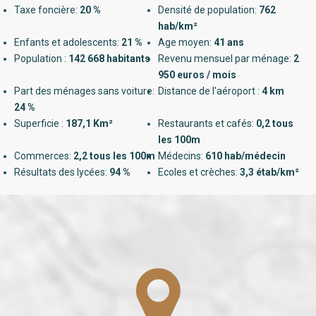
Taxe foncière:
20 %
Densité de population:
762
hab/km²
Enfants et adolescents:
21 %
Age moyen:
41 ans
Population :
142 668 habitants
Revenu mensuel par ménage:
2
950 euros / mois
Part des ménages sans voiture:
Distance de l'aéroport :
4 km
24 %
Superficie :
187,1 Km²
Restaurants et cafés:
0,2 tous
les 100m
Commerces:
2,2 tous les 100m
Médecins:
610 hab/médecin
Résultats des lycées:
94 %
Ecoles et crèches:
3,3 étab/km²