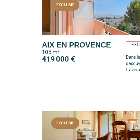
EXCLUSIF
AIX EN PROVENCE
--- EX
105 m²
419 000 €
Dans le
découv
travers
EXCLUSIF