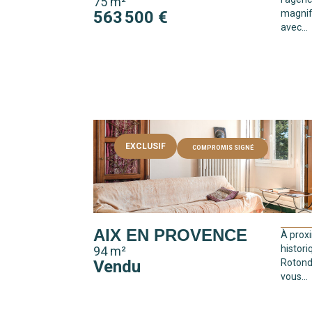
75 m²
563 500 €
magnif
avec...
EXCLUSIF
COMPROMIS SIGNÉ
AIX EN PROVENCE
À prox
histori
94 m²
Vendu
Rotonde
vous...