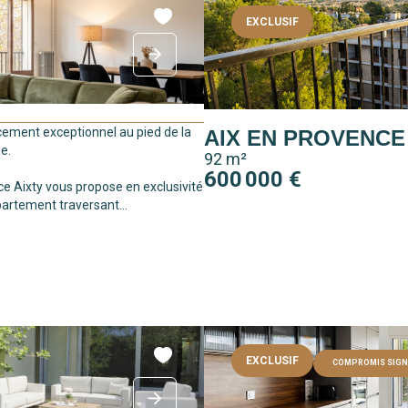
EXCLUSIF
ement exceptionnel au pied de la
AIX EN PROVENCE
e.
92 m²
600 000 €
e Aixty vous propose en exclusivité
artement traversant...
EXCLUSIF
COMPROMIS SIGN