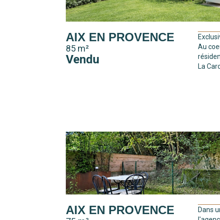
AIX EN PROVENCE
Exclus
Au coe
85 m²
Vendu
réside
La Card
AIX EN PROVENCE
Dans u
l'agen