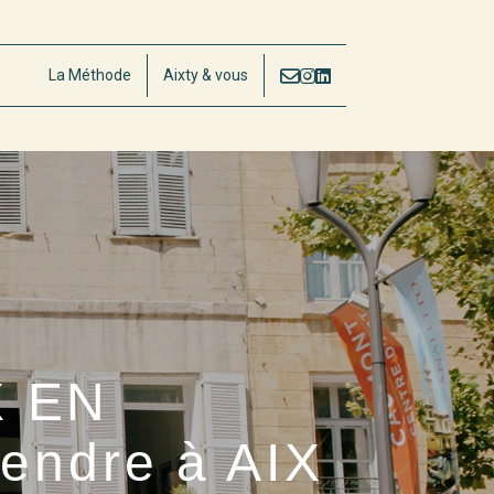
La Méthode
Aixty & vous
X EN
endre à AIX