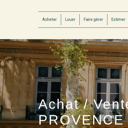
Acheter
Louer
Faire gérer
Estimer
Achat / Ven
PROVENCE -