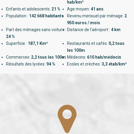
hab/km²
Enfants et adolescents:
21 %
Age moyen:
41 ans
Population :
142 668 habitants
Revenu mensuel par ménage:
2
950 euros / mois
Part des ménages sans voiture:
Distance de l'aéroport :
4 km
24 %
Superficie :
187,1 Km²
Restaurants et cafés:
0,2 tous
les 100m
Commerces:
2,2 tous les 100m
Médecins:
610 hab/médecin
Résultats des lycées:
94 %
Ecoles et crèches:
3,3 étab/km²