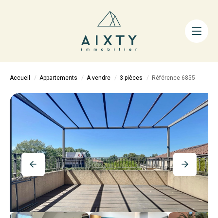
ACHETER
LOUER
FAIRE GÉRER
Accueil
Appartements
A vendre
3 pièces
Référence 6855
ESTIMER
LA MÉTHODE
AIXTY & VOUS
Nos Agences
Nos Équipes
Nos Tarifs
Nos Biens Vendus
Notre City Guide