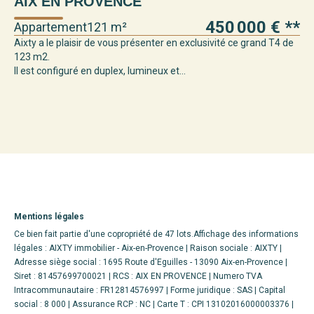
AIX EN PROVENCE
A
450 000 €
**
Appartement
121 m²
Ap
Aixty a le plaisir de vous présenter en exclusivité ce grand T4 de
Vis
123 m2.
Il est configuré en duplex, lumineux et...
L'a
app
Mentions légales
Ce bien fait partie d'une copropriété de 47 lots.Affichage des informations
légales : AIXTY immobilier - Aix-en-Provence | Raison sociale : AIXTY |
Adresse siège social : 1695 Route d'Eguilles - 13090 Aix-en-Provence |
Siret : 81457699700021 | RCS : AIX EN PROVENCE | Numero TVA
Intracommunautaire : FR12814576997 | Forme juridique : SAS | Capital
social : 8 000 | Assurance RCP : NC |
Carte T : CPI 13102016000003376 |