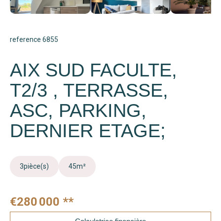
reference 6855
AIX SUD FACULTE,
T2/3 , TERRASSE,
ASC, PARKING,
DERNIER ETAGE;
3
pièce(s)
45
m²
€280 000
**