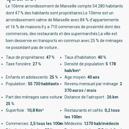
Le 10ème arrondissement de Marseille compte 54 280 habitants
dont 47 % des habitants sont propriétaires.Le 10ème est un
arrondissement calme de Marseille avec 84 % d'appartements
et 16 % de maisons.Il y a 710 commerces de proximité dont des
commerces, des restaurants et des supermarchés.La ville est
bien desservie en transports en commun avec 25 % de ménages
ne possédant pas de voiture...
Taux de propriétaires:
47 %
Taux d'habitation:
40 %
Taxe foncière:
27 %
Densité de population:
5 178
hab/km²
Enfants et adolescents:
25 %
Age moyen:
40 ans
Population :
55 730 habitants
Revenu mensuel par ménage:
2
370 euros / mois
Part des ménages sans voiture:
Distance de l'aéroport :
26 km
25 %
Superficie :
10,8 Km²
Restaurants et cafés:
0,2 tous
les 100m
Commerces:
2,5 tous les 100m
Médecins:
1270 hab/médecin