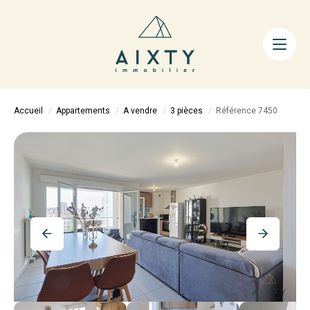
ACHETER
LOUER
FAIRE GÉRER
Accueil
Appartements
A vendre
3 pièces
Référence 7450
ESTIMER
LA MÉTHODE
AIXTY & VOUS
Nos Agences
Nos Équipes
Nos Tarifs
Nos Biens Vendus
Notre City Guide