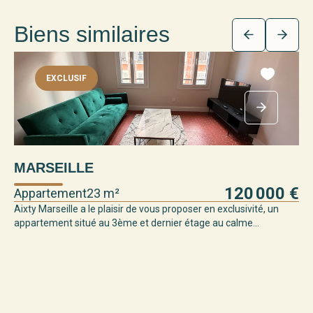
Biens similaires
EXCLUSIF
M
MARSEILLE
Ap
120 000 €
Appartement
23 m²
Un 
Aixty Marseille a le plaisir de vous proposer en exclusivité, un
appartement situé au 3ème et dernier étage au calme...
Au 