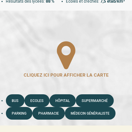
Résultats des lycées:
88 %
Ecoles et crèches:
7,5 étab/km²
BUS
ECOLES
HÔPITAL
SUPERMARCHÉ
PARKING
PHARMACIE
MÉDECIN GÉNÉRALISTE