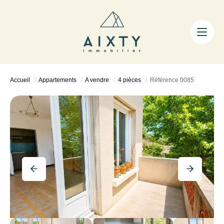
ACHETER
LOUER
FAIRE GÉRER
Accueil
Appartements
A vendre
4 pièces
Référence 0085
ESTIMER
LA MÉTHODE
AIXTY & VOUS
Nos Agences
Nos Équipes
Nos Tarifs
Nos Biens Vendus
Notre City Guide