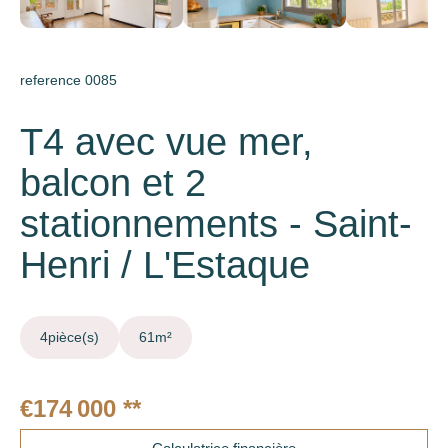
reference 0085
T4 avec vue mer,
balcon et 2
stationnements - Saint-
Henri / L'Estaque
4
pièce(s)
61
m²
€174 000
**