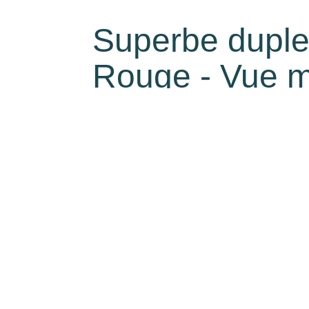
Superbe duplex
Rouge - Vue 
5
pièce(s)
114
m²
€840 000
**
Description
Dans le quartier recherché de la Pointe Rouge, ve
dans une magnifique ancienne bâtisse familiale qui