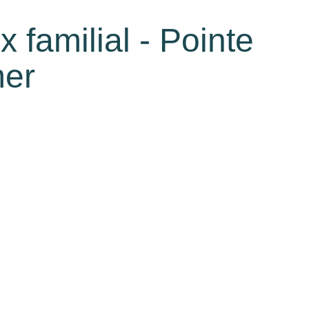
 familial - Pointe
mer
Calculatrice financière
Partager
nez découvrir ce charmant duplex en excellent état, situé
 a été divisée en 8 lots.