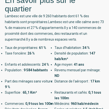
En savoir plus sur le
quartier
Lambesc est une ville de 9 260 habitants dont 61 % des
habitants sont propriétaires.Lambesc est une ville calme avec 73
% de maisons et 27 % d'appartements.Il y a 140 commerces de
proximité dont des commerces, des restaurants et un
supermarché.Il y a de nombreux espaces verts.
Taux de propriétaires:
61 %
Taux d'habitation:
34 %
Taxe foncière:
26 %
Densité de population:
147
hab/km²
Enfants et adolescents:
24 %
Age moyen:
41 ans
Population :
9 584 habitants
Revenu mensuel par ménage:
ND
Part des ménages sans voiture:
Distance de l'aéroport :
17 km
9 %
Superficie :
65,1 Km²
Restaurants et cafés:
0,1 tous
les 100m
Commerces:
0,9 tous les 100m
Médecins:
960 hab/médecin