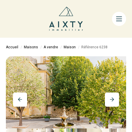
ACHETER
LOUER
FAIRE GÉRER
Accueil
Maisons
A vendre
Maison
Référence 6238
ESTIMER
LA MÉTHODE
AIXTY & VOUS
Nos Agences
Nos Équipes
Nos Tarifs
Nos Biens Vendus
Notre City Guide