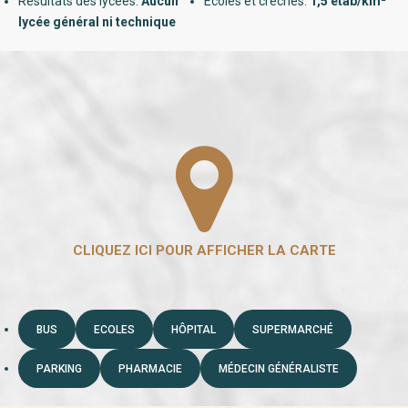
Résultats des lycées:
Aucun
Ecoles et crèches:
1,5 étab/km²
lycée général ni technique
BUS
ECOLES
HÔPITAL
SUPERMARCHÉ
PARKING
PHARMACIE
MÉDECIN GÉNÉRALISTE