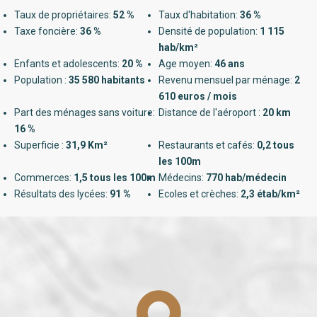
Taux de propriétaires:
52 %
Taux d'habitation:
36 %
Taxe foncière:
36 %
Densité de population:
1 115
hab/km²
Enfants et adolescents:
20 %
Age moyen:
46 ans
Population :
35 580 habitants
Revenu mensuel par ménage:
2
610 euros / mois
Part des ménages sans voiture:
Distance de l'aéroport :
20 km
16 %
Superficie :
31,9 Km²
Restaurants et cafés:
0,2 tous
les 100m
Commerces:
1,5 tous les 100m
Médecins:
770 hab/médecin
Résultats des lycées:
91 %
Ecoles et crèches:
2,3 étab/km²