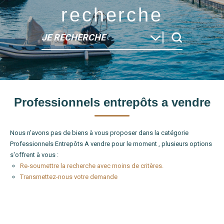
recherche
JE RECHERCHE
Type de bien
Professionnels entrepôts a vendre
Localité
Nous n'avons pas de biens à vous proposer dans la catégorie
Professionnels Entrepôts A vendre pour le moment , plusieurs options
s'offrent à vous :
Re-soumettre la recherche avec moins de critères.
Transmettez-nous votre demande