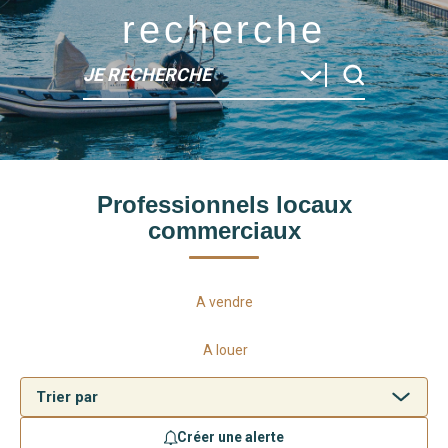
recherche
JE RECHERCHE
Type de bien
Professionnels locaux
Localité
commerciaux
A vendre
A louer
Créer une alerte