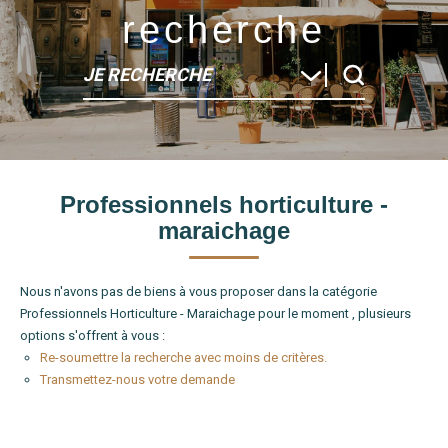
recherche
JE RECHERCHE
Type de bien
Professionnels horticulture -
Localité
maraichage
Nous n'avons pas de biens à vous proposer dans la catégorie
Professionnels Horticulture - Maraichage pour le moment , plusieurs
options s'offrent à vous :
Re-soumettre la recherche avec moins de critères.
Transmettez-nous votre demande