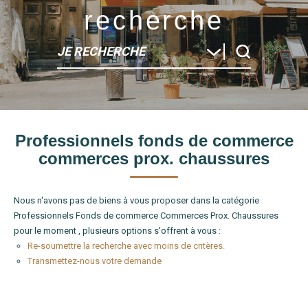
recherche
JE RECHERCHE
Type de bien
Professionnels fonds de commerce
Localité
commerces prox. chaussures
Nous n'avons pas de biens à vous proposer dans la catégorie
Professionnels Fonds de commerce Commerces Prox. Chaussures
pour le moment , plusieurs options s'offrent à vous :
Re-soumettre la recherche avec moins de critères.
Transmettez-nous votre demande