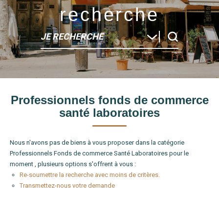
recherche
JE RECHERCHE
Type de bien
Professionnels fonds de commerce
Localité
santé laboratoires
Nous n'avons pas de biens à vous proposer dans la catégorie
Professionnels Fonds de commerce Santé Laboratoires pour le
moment , plusieurs options s'offrent à vous :
Re-soumettre la recherche avec moins de critères.
Transmettez-nous votre demande